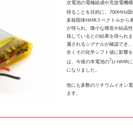
次電池の電極組成や充放電機構
得ることを目的に、700MHz
多核固体NMRスペクトルから
が得られ、微小な構造や結晶性
係しているとの結果を得られま
属されるシグナルが確認でき、
全くその化学シフト値に影響を
7
は、今後の本電池の
Li-N
になりました。
他にも多数のリチウムイオン電
ます。