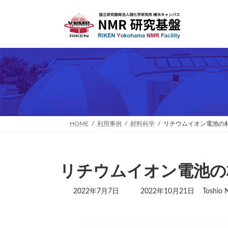
コ
ナ
ン
ビ
テ
ゲ
ン
ー
ツ
シ
へ
ョ
ス
ン
キ
に
ッ
移
プ
動
HOME
利用事例
材料科学
リチウムイオン電池の
リチウムイオン電池の
最
2022年7月7日
2022年10月21日
Toshio 
終
更
新
日