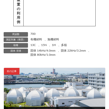
装
置
の
利
用
例
700
周波数
有機材料
、
無機材料
測定対象（推奨）
13C
、
15N
、
1H
、
多核
核種
固体 14kHz/4.0mm
、
固体 22kHz/3.2mm
、
固体/溶液
固体 80kHz/1.0mm
前の記事