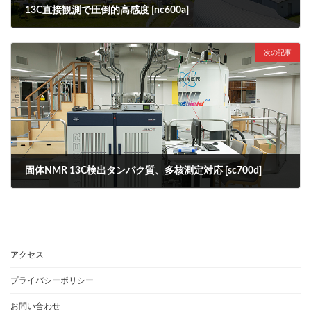
13C直接観測で圧倒的高感度 [nc600a]
2025年4月7日
次の記事
固体NMR 13C検出タンパク質、多核測定対応 [sc700d]
2025年4月7日
アクセス
プライバシーポリシー
お問い合わせ