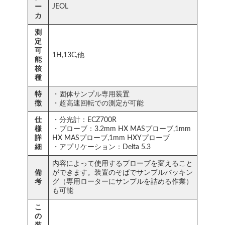
JEOL
ー
カ
測
定
可
1H,13C,他
能
核
種
特
・固体サンプル専用装置
徴
・超高速回転での測定が可能
仕
・分光計：ECZ700R
様
・プローブ：3.2mm HX MASプローブ,1mm
詳
HX MASプローブ,1mm HXYプローブ
細
・アプリケーション：Delta 5.3
内容によって使用するプローブを変えること
備
ができます。装置のそばでサンプルパッキン
考
グ（専用ローターにサンプルを詰める作業）
も可能
こ
の