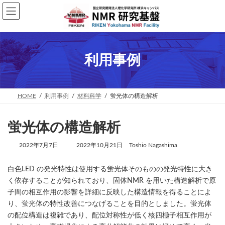
コ
ナ
ン
ビ
テ
ゲ
ン
ー
ツ
シ
へ
ョ
利用事例
ス
ン
キ
に
ッ
移
プ
動
HOME
利用事例
材料科学
蛍光体の構造解析
蛍光体の構造解析
最
2022年7月7日
2022年10月21日
Toshio Nagashima
終
更
白色LED の発光特性は使用する蛍光体そのものの発光特性に大き
新
日
く依存することが知られており、固体NMR を用いた構造解析で原
時
子間の相互作用の影響を詳細に反映した構造情報を得ることによ
:
り、蛍光体の特性改善につなげることを目的としました。蛍光体
の配位構造は複雑であり、配位対称性が低く核四極子相互作用が