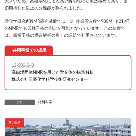
大きいため、高磁場化による高分解能化の効果は極めて高く、当
初期待した以上の分離能が得られました。
理化学研究所NMR研究基盤では、1H共鳴周波数で900MHz(21.4T)
のNMRでも四極子核の測定が可能となっています。この装置で
は、四極子核の構造解析の多くの課題で利用されています。
共用事業での成果
13-500-040
高磁場固体NMRを用いた蛍光体の構造解析
株式会社三菱化学科学技術研究センター
材料科学
分野
前の記事