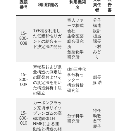
課題
利用機関
利用課題名
責任
告
番号
名
者
書
帝人ファ
分子
ーマ株式
構造
19F核を利用し
会社
設計
15-
た低親和性リガ
生物医薬
担当
800-
ンドの結合モー
総合研究
課長
008
ド決定法の開発
所
上村
創薬化学
みど
研究所
り
末端基および微
(株)三井化
量構造の測定法
15-
学分析セ
の開発およびそ
部長
800-
ンター
の測定法を用い
脇 浩
009
構造解析
た構造解析手法
研究部
の確立
カーボンブラッ
ク充填ポリイソ
特任
15-
プレンゴムの高
分子科学
助教
800-
磁場固体1H
研究所
奥下
010
NMRによる運
慶子
動性と構造の相