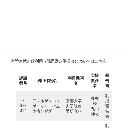
技術グル
ープ
株式会社
ツムラ
利
15-
生薬本
用
ハンゲの多成分
中村
500-
部 生薬
報
網羅的な評価
理恵
057
品質研究
告
部 生薬
書
品質G
産学連携無償利用（課題選定委員会については
こちら
）
実験
報
課題
利用機関
利用課題名
責任
告
番号
名
者
書
利
准教
15-
アレルゲンコン
京都大学
用
授
700-
ポーネントの立
大学院農
報
丸山
014
体構造解析
学研究科
告
伸之
書
利