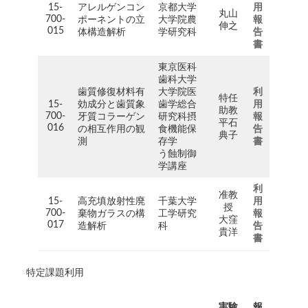
15-
アレルゲンコン
京都大学
用
丸山
700-
ポーネントの立
大学院農
報
伸之
015
体構造解析
学研究科
告
書
東京医科
歯科大学
歯質修復材料有
大学院医
利
特任
15-
効成分と歯質象
歯学総合
用
助教
700-
牙質コラーゲン
研究科摂
報
平石
016
の相互作用の観
食機能保
告
典子
測
存学
書
う蝕制御
学講座
利
准教
15-
高充填放射性廃
千葉大学
用
授
700-
棄物ガラスの構
工学研究
報
大窪
017
造解析
科
告
貴洋
書
特定課題利用
実験
報