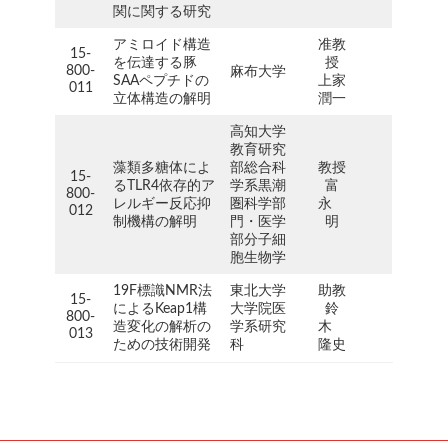
関に関する研究
アミロイド構造
准教
15-
を伝達する豚
授
800-
麻布大学
SAAペプチドの
上家
011
立体構造の解明
潤一
高知大学
教育研究
藻類多糖体によ
部総合科
教授
15-
るTLR4依存的ア
学系黒潮
富
800-
レルギー反応抑
圏科学部
永
012
制機構の解明
門・医学
明
部分子細
胞生物学
19F標識NMR法
東北大学
助教
15-
によるKeap1構
大学院医
鈴
800-
造変化の解析の
学系研究
木
013
ための技術開発
科
隆史