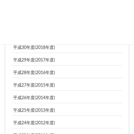
令和3年度(2021年度)
令和2年度(2020年度)
令和元年度(2019年度)
平成30年度(2018年度)
平成29年度(2017年度)
平成28年度(2016年度)
平成27年度(2015年度)
平成26年度(2014年度)
平成25年度(2013年度)
平成24年度(2012年度)