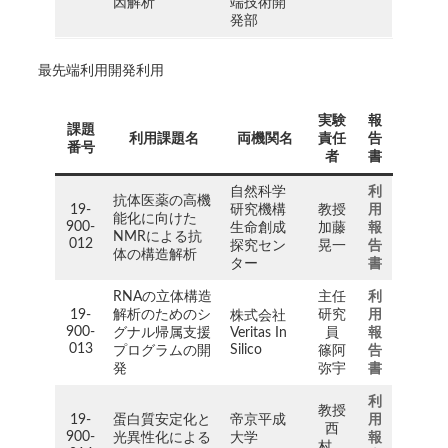
因解析
端技術開
発部
最先端利用開発利用
実験
報
課題
利用課題名
両機関名
責任
告
番号
者
書
自然科学
利
抗体医薬の高機
19-
研究機構
教授
用
能化に向けた
900-
生命創成
加藤
報
NMRによる抗
012
探究セン
晃一
告
体の構造解析
ター
書
RNAの立体構造
主任
利
19-
解析のためのシ
研究
用
株式会社
900-
グナル帰属支援
Veritas In
員
報
013
Silico
プログラムの開
篠阿
告
発
弥宇
書
利
教授
19-
蛋白質安定化と
帝京平成
用
西
900-
光異性化による
大学
報
村