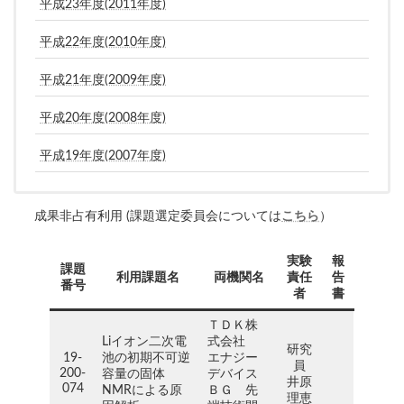
平成23年度(2011年度)
平成22年度(2010年度)
平成21年度(2009年度)
平成20年度(2008年度)
平成19年度(2007年度)
成果非占有利用 (課題選定委員会については
こちら
）
実験
報
課題
利用課題名
両機関名
責任
告
番号
者
書
ＴＤＫ株
Liイオン二次電
式会社
研究
19-
池の初期不可逆
エナジー
員
200-
容量の固体
デバイス
井原
074
NMRによる原
ＢＧ 先
理恵