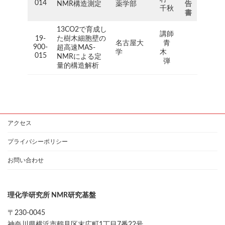
014
NMR構造測定
薬学部
告
千秋
書
13CO2で育成し
講師
19-
た樹木細胞壁の
名古屋大
青
900-
超高速MAS-
学
木
015
NMRによる定
弾
量的構造解析
アクセス
プライバシーポリシー
お問い合わせ
理化学研究所 NMR研究基盤
〒230-0045
神奈川県横浜市鶴見区末広町1丁目7番22号