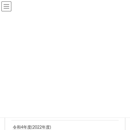
コ
ナ
ン
ビ
テ
ゲ
ン
ー
ツ
シ
へ
ョ
ス
ン
令和元年度(2019年度)
キ
に
ッ
移
プ
動
HOME
利用課題一覧
令和元年度(2019年度)
利用課題一覧
令和7年度(2025年度)
令和6年度(2024年度)
令和5年度(2023年度)
令和4年度(2022年度)